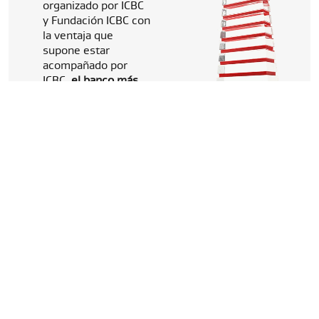
organizado por ICBC
y Fundación ICBC con
la ventaja que
supone estar
acompañado por
ICBC,
el banco más
grande del mundo
de origen chino y
especialista en
Comercio Exterior
.
INSCRIPCIÓN
ABIERTA DEL 3 DE
AGOSTO AL 18 DE
SEPTIEMBRE.
¿Qué se reconoce?
Innovación
Permanencia en
mercados
internacionales
Primera