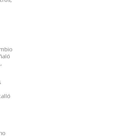
tros,
ambio
ñaló
,
s
alló
cho