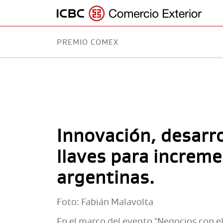
PREMIO COMEX
MULTIPAY
PREMIO COMEX
EXPERTISE
RED GLOBAL
Innovación, desarro
llaves para increme
argentinas.
Foto: Fabián Malavolta
En el marco del evento "Negocios con e