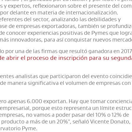
y expertos, reflexionaron sobre el presente del com
 por delante en materia de internacionalización.
erentes del sector, analizando las debilidades y
 base de empresas exportadoras, también se profundiz
o de conocer experiencias positivas de Pymes que logr
 más innovadoras, para así conquistar nuevos mercad
 por una de las firmas que resultó ganadora en 2017
e abrir el proceso de inscripción para su segund
erentes analistas que participaron del evento coincidi
 de manera significativa el volumen de empresas con
ero apenas 6.000 exportan. Hay que tomar conciencia
empresarial, porque esto representa un límite estruc
 empresas, no vamos a poder pasar del 10% o 12% de
el producto a más de un 20%", señaló Vicente Donato,
ervatorio Pyme.