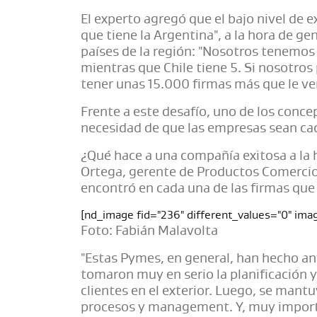
El experto agregó que el bajo nivel de ex
que tiene la Argentina", a la hora de g
países de la región: "Nosotros tenemo
mientras que Chile tiene 5. Si nosotro
tener unas 15.000 firmas más que le v
Frente a este desafío, uno de los conce
necesidad de que las empresas sean c
¿Qué hace a una compañía exitosa a la 
Ortega, gerente de Productos Comercio 
encontró en cada una de las firmas que
[nd_image fid="236" different_values="0" imag
Foto: Fabián Malavolta
"Estas Pymes, en general, han hecho an
tomaron muy en serio la planificación 
clientes en el exterior. Luego, se mant
procesos y management. Y, muy importa