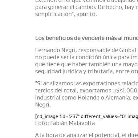
Exterior, en el que venimos trabajando
para generar el cambio. De hecho, hay 
simplificación", apuntó.
Los beneficios de venderle más al mun
Fernando Negri, responsable de Global 
no puede ser la condición única para im
que tiene que haber también una mayor 
seguridad jurídica y tributaria, entre ot
"Si analizamos las exportaciones relac
tercios del total, exportamos u$s1.000
industrial como Holanda o Alemania, e
Negri.
[nd_image fid="237" different_values="0" imag
Foto: Fabián Malavolta
A la hora de analizar el potencial, el d