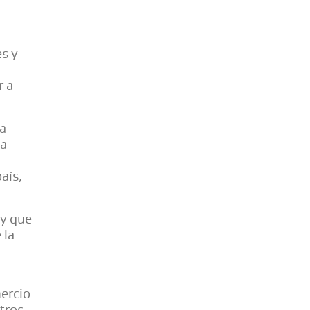
es y
r a
na
la
aís,
 y que
 la
mercio