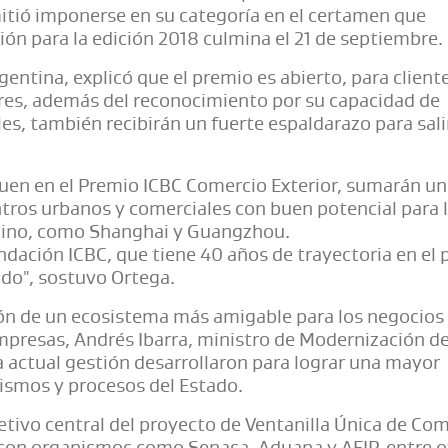
rmitió imponerse en su categoría en el certamen que
ión para la edición 2018 culmina el 21 de septiembre.
entina, explicó que el premio es abierto, para client
ores, además del reconocimiento por su capacidad de
es, también recibirán un fuerte espaldarazo para sali
uen en el Premio ICBC Comercio Exterior, sumarán u
ntros urbanos y comerciales con buen potencial para 
ntino, como Shanghai y Guangzhou.
dación ICBC, que tiene 40 años de trayectoria en el p
do", sostuvo Ortega.
ción de un ecosistema más amigable para los negocios
 empresas, Andrés Ibarra, ministro de Modernización de
 actual gestión desarrollaron para lograr una mayor
nismos y procesos del Estado.
jetivo central del proyecto de Ventanilla Única de Co