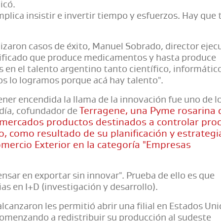
licó.
lica insistir e invertir tiempo y esfuerzos. Hay que 
lizaron casos de éxito, Manuel Sobrado, director ejec
sificado que produce medicamentos y hasta produce
 en el talento argentino tanto científico, informátic
os lo logramos porque acá hay talento".
ner encendida la llama de la innovación fue uno de l
Terragene, una Pyme rosarina 
día, cofundador de
 mercados productos destinados a controlar pro
o, como resultado de su planificación y estrategi
mercio Exterior en la categoría "Empresas
sar en exportar sin innovar". Prueba de ello es que
as en I+D (investigación y desarrollo).
lcanzaron les permitió abrir una filial en Estados Uni
omenzando a redistribuir su producción al sudeste