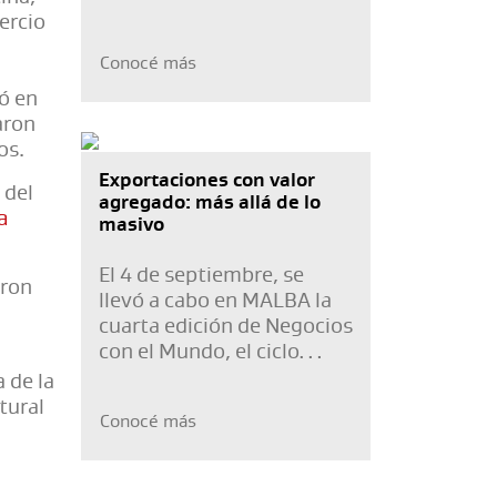
reformas profundas en la
ercio
Organización Mundial del
Conocé más
Comercio. Al respecto,
múltiples reuniones
ó en
gubernamentales y de
aron
especialistas se han
os.
desarrollado en los
Exportaciones con valor
 del
últimos meses, y en ellas
agregado: más allá de lo
a
se han avanzado diversas
masivo
ideas y propuestas sobre
las reformas que serían
El 4 de septiembre, se
eron
necesarias o convenientes.
llevó a cabo en MALBA la
cuarta edición de Negocios
con el Mundo, el ciclo
organizado por La Nación
 de la
y que cuenta con el apoyo
tural
Conocé más
de ICBC.