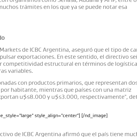
 con organismos como Senasa, Aduana y AFIP, entre o
muchos trámites en los que ya se puede notar esa
do
Markets de ICBC Argentina, aseguró que el tipo de c
pulsar exportaciones. En este sentido, el directivo se
competitividad estructural en términos de logística
ras variables.
ionadas con productos primarios, que representan do
 por habitante, mientras que países con una matriz
xportan u$s8.000 y u$s3.000, respectivamente", det
e_style="large" style_align="center"] [/nd_image]
irectivo de ICBC Argentina afirmó que el país tiene mu