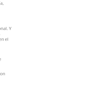
a,
nal. Y
s
en el
e
son