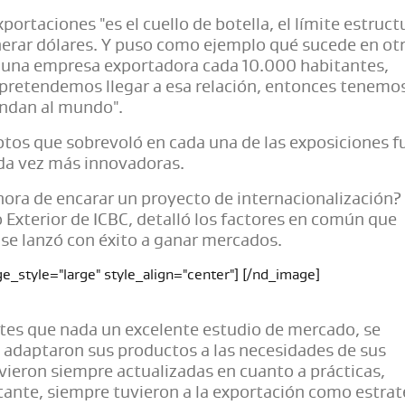
portaciones "es el cuello de botella, el límite estruct
enerar dólares. Y puso como ejemplo qué sucede en ot
s una empresa exportadora cada 10.000 habitantes,
s pretendemos llegar a esa relación, entonces tenemo
endan al mundo".
ptos que sobrevoló en cada una de las exposiciones fu
ada vez más innovadoras.
hora de encarar un proyecto de internacionalización?
Exterior de ICBC, detalló los factores en común que
 se lanzó con éxito a ganar mercados.
e_style="large" style_align="center"] [/nd_image]
tes que nada un excelente estudio de mercado, se
y adaptaron sus productos a las necesidades de sus
uvieron siempre actualizadas en cuanto a prácticas,
nte, siempre tuvieron a la exportación como estrat