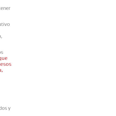
tener
utivo
o,
os
que
cesos
a,
dos y